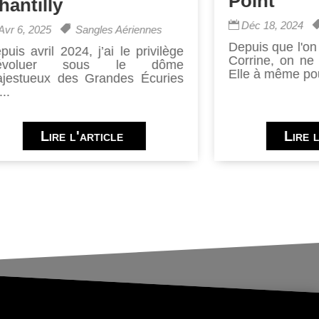
Point
hantilly
Déc 18, 2024
Avr 6, 2025
Sangles Aériennes
Depuis que l'on
puis avril 2024, j’ai le privilège
Corrine, on ne 
’évoluer sous le dôme
Elle à même pou
jestueux des Grandes Écuries
..
Lire l'article
Lire 