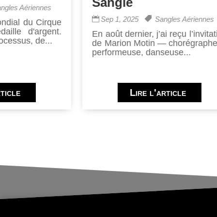
Sangle
ngles Aériennes
Sep 1, 2025
Sangles Aériennes
ndial du Cirque
ille d'argent.
En août dernier, j’ai reçu l’invitat
ocessus, de...
de Marion Motin — chorégraphe
performeuse, danseuse...
rticle
Lire l'article