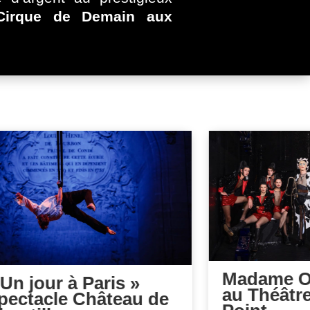
 Cirque de Demain aux
Madame O
 Un jour à Paris »
au Théâtr
pectacle Château de