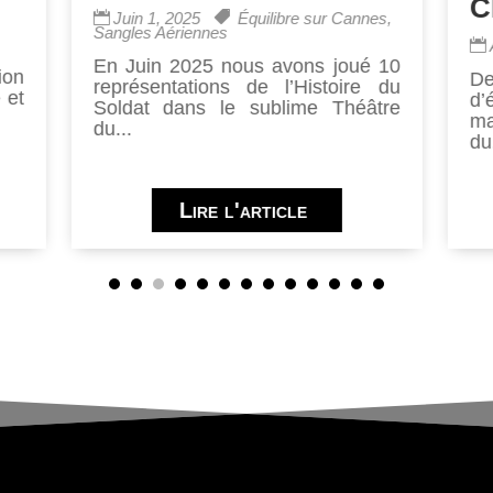
C
Juin 1, 2025
Équilibre sur Cannes
,
Sangles Aériennes
En Juin 2025 nous avons joué 10
ion
De
représentations de l’Histoire du
 et
d
Soldat dans le sublime Théâtre
ma
du...
du.
Lire l'article