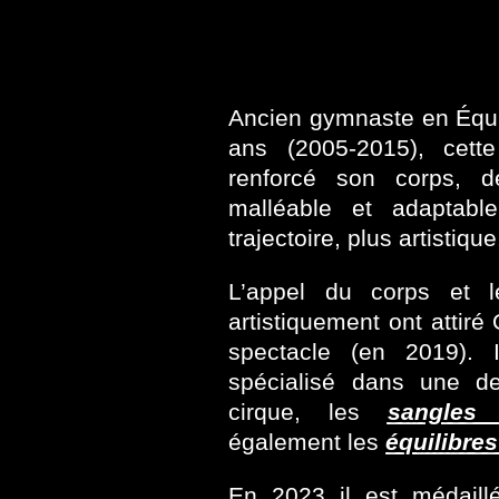
Ancien gymnaste en Équ
ans (2005-2015), cett
renforcé son corps, 
malléable et adaptab
trajectoire, plus artistique
L’appel du corps et l
S
artistiquement ont attir
spectacle (en 2019). I
spécialisé dans une de
cirque, les
sangles 
également les
équilibre
En 2023 il est médaillé