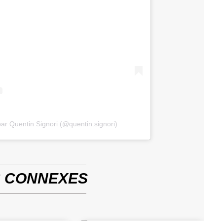
ar Quentin Signori (@quentin.signori)
S
CONNEXES