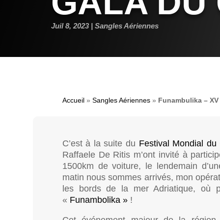
GALA DU
Juil 8, 2023
Sangles Aériennes
Accueil
»
Sangles Aériennes
»
Funambulika – X
C’est à la suite du
Festival Mondial du
Raffaele De Ritis m’ont invité à partic
1500km de voiture, le lendemain d’une 
matin nous sommes arrivés, mon opératr
les bords de la mer Adriatique, où 
«
Funambolika »
!
Cet événement majeur de la région e