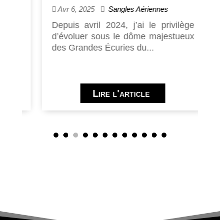
Avr 6, 2025
Sangles Aériennes
10
du
Depuis avril 2024, j’ai le privilège
D
..
d’évoluer sous le dôme majestueux
C
des Grandes Écuries du...
E
Lire l'article