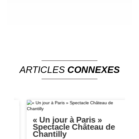
ARTICLES
CONNEXES
u
« Un jour à Paris »
Spectacle Château de
a
Chantilly
P