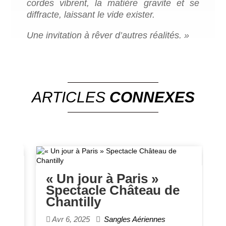
cordes vibrent, la matière gravite et se
diffracte, laissant le vide exister.
Une invitation à rêver d’autres réalités. »
ARTICLES
CONNEXES
u
« Un jour à Paris »
M
Spectacle Château de
a
Chantilly
P
Avr 6, 2025
Sangles Aériennes
10