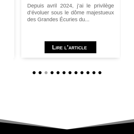
du
Depuis avril 2024, j’ai le privilège
D
..
d’évoluer sous le dôme majestueux
C
des Grandes Écuries du...
E
Lire l'article