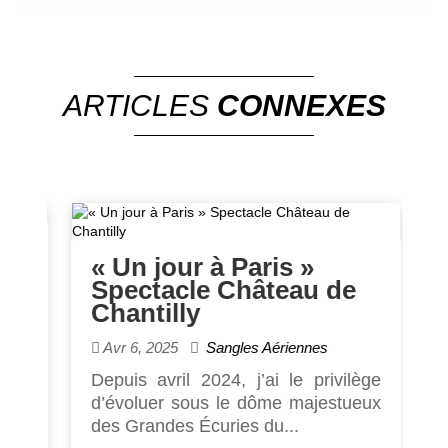
ARTICLES
CONNEXES
u
« Un jour à Paris »
M
Spectacle Château de
a
Chantilly
P
Avr 6, 2025
Sangles Aériennes
10
du
Depuis avril 2024, j’ai le privilège
D
..
d’évoluer sous le dôme majestueux
C
des Grandes Écuries du...
E