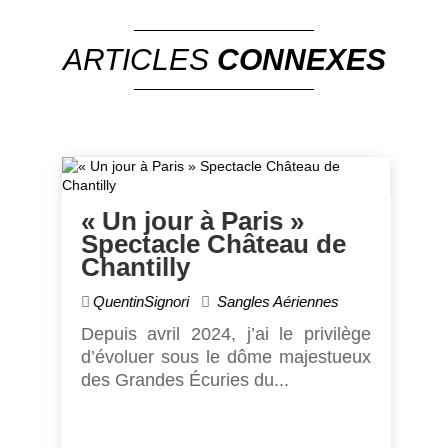
ARTICLES
CONNEXES
u
« Un jour à Paris »
Spectacle Château de
,
Chantilly
QuentinSignori
Sangles Aériennes
10
du
Depuis avril 2024, j’ai le privilège
..
d’évoluer sous le dôme majestueux
M
des Grandes Écuries du...
a
P