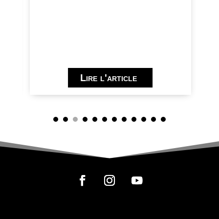
D
C
E
Lire l'article